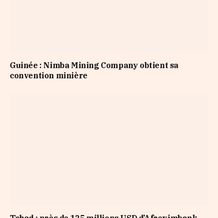
Guinée : Nimba Mining Company obtient sa
convention minière
Tchad : près de 125 millions USD d’Afreximbank