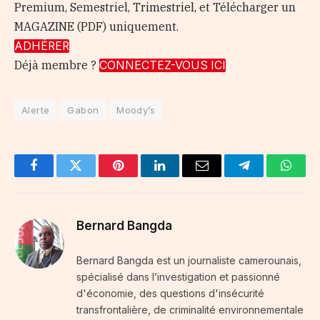
Premium, Semestriel, Trimestriel, et Télécharger un
MAGAZINE (PDF) uniquement.
ADHÉRER
Déjà membre ?
CONNECTEZ-VOUS ICI
Alerte
Gabon
Moody’s
Facebook
Twitter
Pinterest
LinkedIn
Email
Telegram
Whats
Bernard Bangda
Bernard Bangda est un journaliste camerounais,
spécialisé dans l’investigation et passionné
d'économie, des questions d'insécurité
transfrontalière, de criminalité environnementale