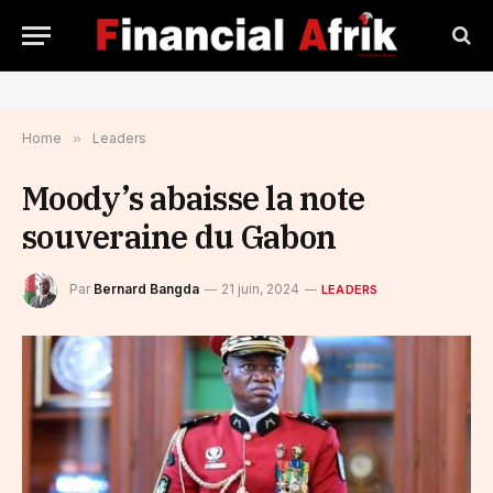
Home
»
Leaders
Moody’s abaisse la note
souveraine du Gabon
Par
Bernard Bangda
21 juin, 2024
LEADERS