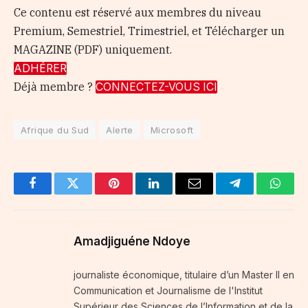
Ce contenu est réservé aux membres du niveau
Premium, Semestriel, Trimestriel, et Télécharger un
MAGAZINE (PDF) uniquement.
ADHÉRER
Déjà membre ?
CONNECTEZ-VOUS ICI
Afrique du Sud
Alerte
Microsoft
Facebook
Twitter
Pinterest
LinkedIn
Email
Telegram
Whats
Amadjiguéne Ndoye
journaliste économique, titulaire d’un Master II en
Communication et Journalisme de l'Institut
Supérieur des Sciences de l’Information et de la