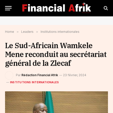
Home
»
Leaders
»
Institutions internationales
Le Sud-Africain Wamkele
Mene reconduit au secrétariat
général de la Zlecaf
Par
Rédaction Financial Afrik
23 février, 2024
INSTITUTIONS INTERNATIONALES