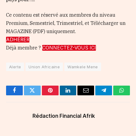
Ce contenu est réservé aux membres du niveau
Premium, Semestriel, Trimestriel, et Télécharger un
MAGAZINE (PDF) uniquement.
ADHÉRER
Déjà membre ?
CONNECTEZ-VOUS ICI
Alerte
Union Africaine
Wamkele Mene
Facebook
Twitter
Pinterest
LinkedIn
Email
Telegram
Whats
Rédaction Financial Afrik