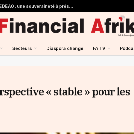
Guinée et monnaie unique de la CEDEAO : une souveraineté à préserver, une intégration à repenser
Secteurs
Diaspora change
FA TV
Podca
spective « stable » pour les