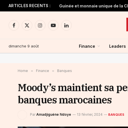
ARTICLES RECENTS :
Facebook
X
Instagram
YouTube
LinkedIn
(Twitter)
dimanche 9 août
Finance
Leaders
Home
»
Finance
»
Banques
Moody’s maintient sa per
banques marocaines
Par
Amadjiguéne Ndoye
13 février, 2024
BANQUES