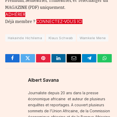
Premium, Semestriel, Trimestriel, et Télécharger un
MAGAZINE (PDF) uniquement.
ADHÉRER
Déjà membre ?
CONNECTEZ-VOUS ICI
Hakainde Hichilema
Klaus Schwab
Wamkele Mene
Facebook
Twitter
Pinterest
LinkedIn
Email
Telegram
Whats
Albert Savana
Journaliste depuis 20 ans dans la presse
économique africaine et auteur de plusieurs
enquêtes et reportages. A couvert plusieurs
sommets de l’Union Africaine, de la Commission
économique africaine et de la Banque Africaine