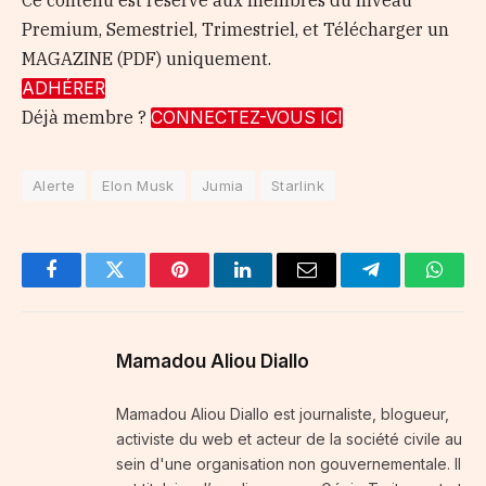
Ce contenu est réservé aux membres du niveau
Premium, Semestriel, Trimestriel, et Télécharger un
MAGAZINE (PDF) uniquement.
ADHÉRER
Déjà membre ?
CONNECTEZ-VOUS ICI
Alerte
Elon Musk
Jumia
Starlink
Facebook
Twitter
Pinterest
LinkedIn
Email
Telegram
Whats
Mamadou Aliou Diallo
Mamadou Aliou Diallo est journaliste, blogueur,
activiste du web et acteur de la société civile au
sein d'une organisation non gouvernementale. Il