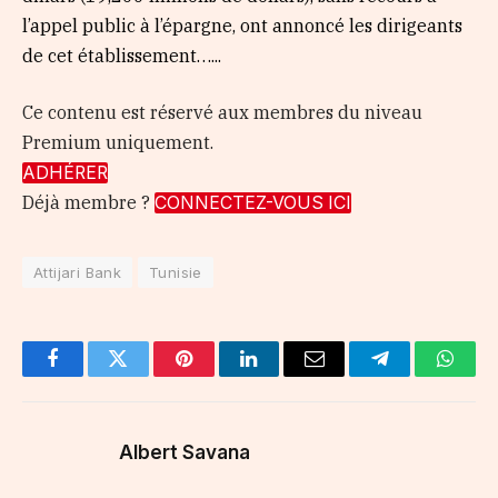
l’appel public à l’épargne, ont annoncé les dirigeants
de cet établissement…...
Ce contenu est réservé aux membres du niveau
Premium uniquement.
ADHÉRER
Déjà membre ?
CONNECTEZ-VOUS ICI
Attijari Bank
Tunisie
Facebook
Twitter
Pinterest
LinkedIn
Email
Telegram
Whats
Albert Savana