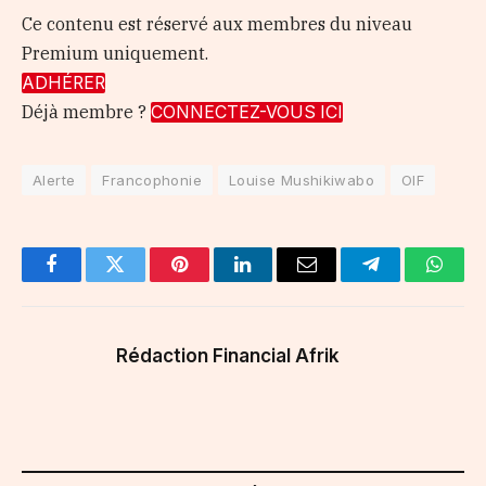
Ce contenu est réservé aux membres du niveau
Premium uniquement.
ADHÉRER
Déjà membre ?
CONNECTEZ-VOUS ICI
Alerte
Francophonie
Louise Mushikiwabo
OIF
Facebook
Twitter
Pinterest
LinkedIn
Email
Telegram
Whats
Rédaction Financial Afrik