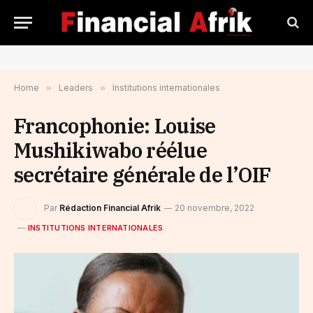
Home
»
Leaders
»
Institutions internationales
Francophonie: Louise
Mushikiwabo réélue
secrétaire générale de l’OIF
Par
Rédaction Financial Afrik
20 novembre, 2022
INSTITUTIONS INTERNATIONALES