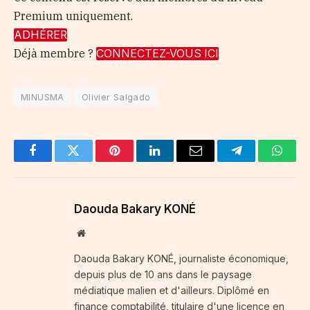
Premium uniquement.
ADHÉRER
Déjà membre ?
CONNECTEZ-VOUS ICI
MINUSMA
Olivier Salgado
Facebook
Twitter
Pinterest
LinkedIn
Email
Telegram
Whats
Daouda Bakary KONÉ
Website
Daouda Bakary KONÉ, journaliste économique,
depuis plus de 10 ans dans le paysage
médiatique malien et d'ailleurs. Diplômé en
finance comptabilité, titulaire d'une licence en