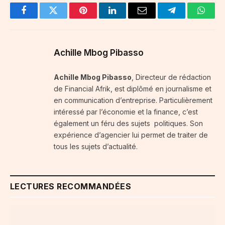
Facebook
Twitter
Pinterest
LinkedIn
Email
Telegram
Whats
Achille Mbog Pibasso
Achille Mbog Pibasso
, Directeur de rédaction
de Financial Afrik, est diplômé en journalisme et
en communication d’entreprise. Particulièrement
intéressé par l’économie et la finance, c’est
également un féru des sujets politiques. Son
expérience d’agencier lui permet de traiter de
tous les sujets d’actualité.
LECTURES RECOMMANDÉES