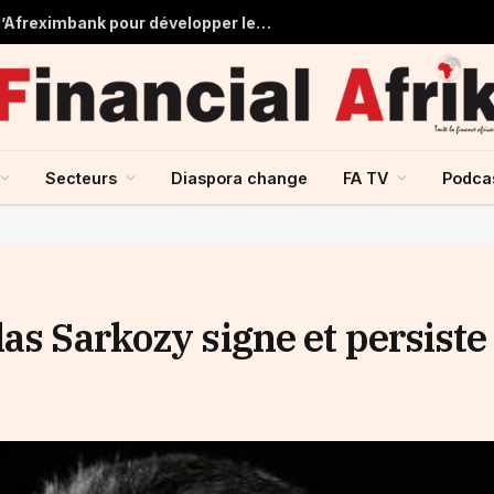
Tchad : près de 125 millions USD d’Afreximbank pour développer les infrastructures et le commerce
Secteurs
Diaspora change
FA TV
Podca
as Sarkozy signe et persiste