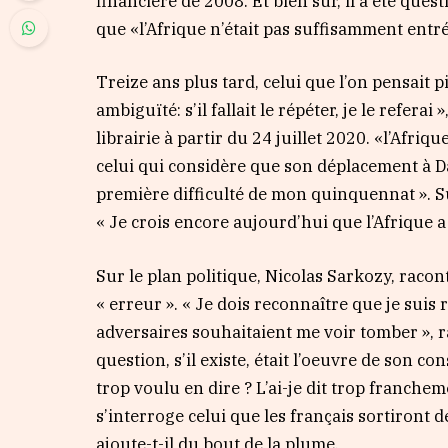
financière de 2008. Et bien sûr, il a été ques
que «l’Afrique n’était pas suffisamment entré
Treize ans plus tard, celui que l’on pensait p
ambiguïté: s’il fallait le répéter, je le refera
librairie à partir du 24 juillet 2020. «l’Afri
celui qui considère que son déplacement à Da
première difficulté de mon quinquennat ». Sur 
« Je crois encore aujourd’hui que l’Afrique 
Sur le plan politique, Nicolas Sarkozy, racon
« erreur ». « Je dois reconnaître que je suis
adversaires souhaitaient me voir tomber », ra
question, s’il existe, était l’oeuvre de son c
trop voulu en dire ? L’ai-je dit trop franchem
s’interroge celui que les français sortiront d
ajoute-t-il du bout de la plume.