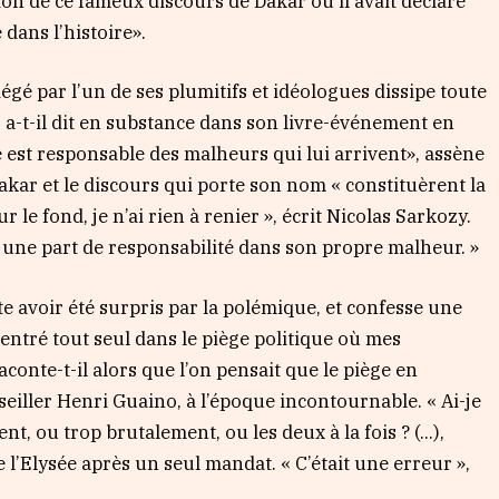
tion de ce fameux discours de Dakar où il avait déclaré
 dans l’histoire».
iégé par l’un de ses plumitifs et idéologues dissipe toute
i », a-t-il dit en substance dans son livre-événement en
que est responsable des malheurs qui lui arrivent», assène
kar et le discours qui porte son nom « constituèrent la
le fond, je n’ai rien à renier », écrit Nicolas Sarkozy.
a une part de responsabilité dans son propre malheur. »
te avoir été surpris par la polémique, et confesse une
 rentré tout seul dans le piège politique où mes
conte-t-il alors que l’on pensait que le piège en
onseiller Henri Guaino, à l’époque incontournable. « Ai-je
ent, ou trop brutalement, ou les deux à la fois ? (…),
e l’Elysée après un seul mandat. « C’était une erreur »,