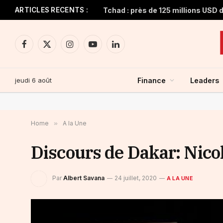
ARTICLES RECENTS :
Facebook
X
Instagram
YouTube
LinkedIn
(Twitter)
jeudi 6 août
Finance
Leaders
Home
»
A la Une
Discours de Dakar: Nicol
Par
Albert Savana
24 juillet, 2020
A LA UNE