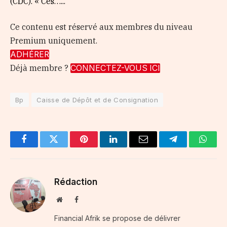
(CDC). « Ces…...
Ce contenu est réservé aux membres du niveau
Premium uniquement.
ADHÉRER
Déjà membre ?
CONNECTEZ-VOUS ICI
Bp
Caisse de Dépôt et de Consignation
Facebook
Twitter
Pinterest
LinkedIn
Email
Telegram
Whats
Rédaction
Website
Facebook
Financial Afrik se propose de délivrer