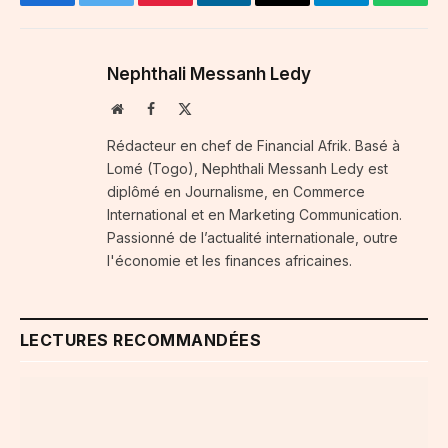
Facebook
Twitter
Pinterest
LinkedIn
Email
Telegram
Whats
Nephthali Messanh Ledy
Website
Facebook
X
(Twitter)
Rédacteur en chef de Financial Afrik. Basé à
Lomé (Togo), Nephthali Messanh Ledy est
diplômé en Journalisme, en Commerce
International et en Marketing Communication.
Passionné de l’actualité internationale, outre
l'économie et les finances africaines.
LECTURES RECOMMANDÉES