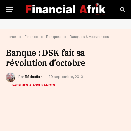
Home
»
Finance
»
Banques
»
Banques & Assurances
Banque : DSK fait sa
révolution d’octobre
Par
Rédaction
30 septembre, 2013
BANQUES & ASSURANCES