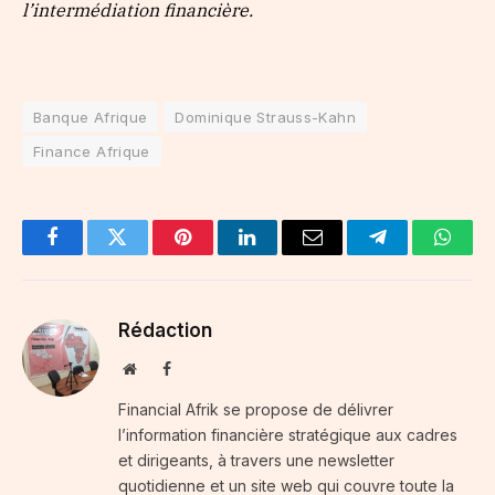
l’intermédiation financière.
Banque Afrique
Dominique Strauss-Kahn
Finance Afrique
Facebook
Twitter
Pinterest
LinkedIn
Email
Telegram
Whats
Rédaction
Website
Facebook
Financial Afrik se propose de délivrer
l’information financière stratégique aux cadres
et dirigeants, à travers une newsletter
quotidienne et un site web qui couvre toute la