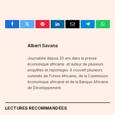
Facebook
Twitter
Pinterest
LinkedIn
Email
Telegram
Whats
Albert Savana
Journaliste depuis 20 ans dans la presse
économique africaine et auteur de plusieurs
enquêtes et reportages. A couvert plusieurs
sommets de l’Union Africaine, de la Commission
économique africaine et de la Banque Africaine
de Développement.
LECTURES RECOMMANDÉES