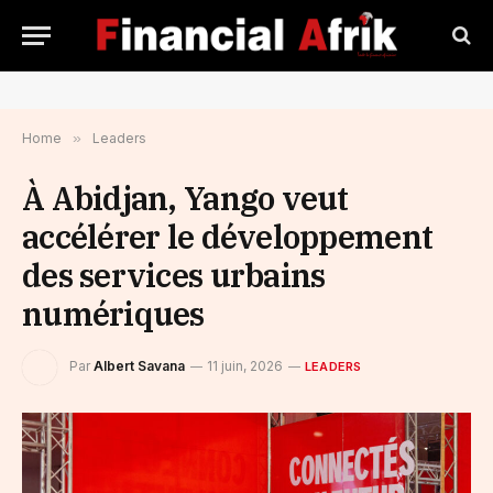
Home
»
Leaders
À Abidjan, Yango veut
accélérer le développement
des services urbains
numériques
Par
Albert Savana
11 juin, 2026
LEADERS