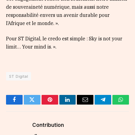
de souveraineté numérique, mais aussi notre
responsabilité envers un avenir durable pour
l’Afrique et le monde. ».
Pour ST Digital, le credo est simple : Sky is not your
limit… Your mind is. ».
ST Digital
Facebook
Twitter
Pinterest
LinkedIn
Email
Telegram
Whats
Contribution