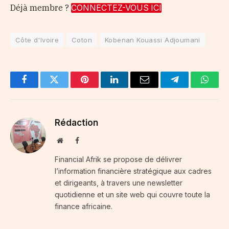
Déjà membre ?
CONNECTEZ-VOUS ICI
Côte d'Ivoire
Coton
Kobenan Kouassi Adjoumani
Facebook
Twitter
Pinterest
LinkedIn
Email
Telegram
Whats
Rédaction
Website
Facebook
Financial Afrik se propose de délivrer
l’information financière stratégique aux cadres
et dirigeants, à travers une newsletter
quotidienne et un site web qui couvre toute la
finance africaine.