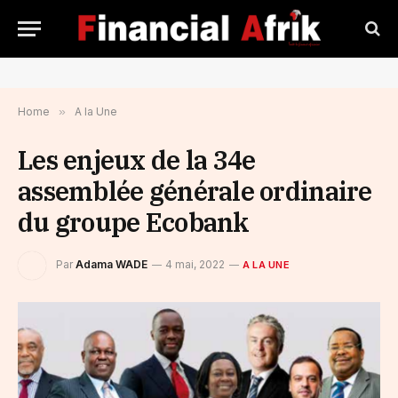
Home
»
A la Une
Les enjeux de la 34e
assemblée générale ordinaire
du groupe Ecobank
Par
Adama WADE
4 mai, 2022
A LA UNE