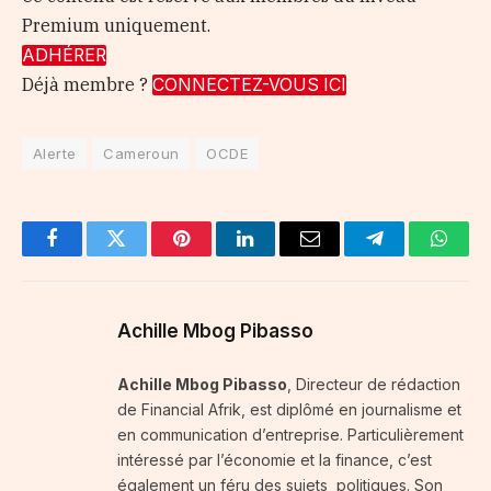
Premium uniquement.
ADHÉRER
Déjà membre ?
CONNECTEZ-VOUS ICI
Alerte
Cameroun
OCDE
Facebook
Twitter
Pinterest
LinkedIn
Email
Telegram
Whats
Achille Mbog Pibasso
Achille Mbog Pibasso
, Directeur de rédaction
de Financial Afrik, est diplômé en journalisme et
en communication d’entreprise. Particulièrement
intéressé par l’économie et la finance, c’est
également un féru des sujets politiques. Son