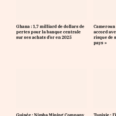
Ghana : 1,7 milliard de dollars de
Cameroun :
pertes pour la banque centrale
accord ave
sur ses achats d’or en 2025
risque de 
pays »
Guinée : Nimba Mining Company
Tunisie : l’