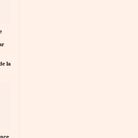
e
ar
de la
ance