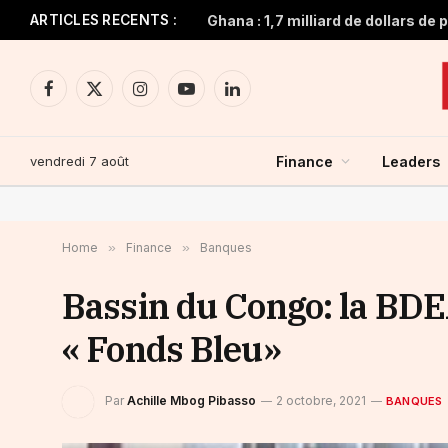
ARTICLES RECENTS :
Facebook
X
Instagram
YouTube
LinkedIn
(Twitter)
vendredi 7 août
Finance
Leaders
Home
»
Finance
»
Banques
Bassin du Congo: la BDE
« Fonds Bleu»
Par
Achille Mbog Pibasso
2 octobre, 2021
BANQUES