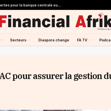
Ghana : 1,7 milliard de dollars de pertes pour la banque centrale sur ses achats d’or en 2025
Secteurs
Diaspora change
FA TV
Podca
AC pour assurer la gestion d