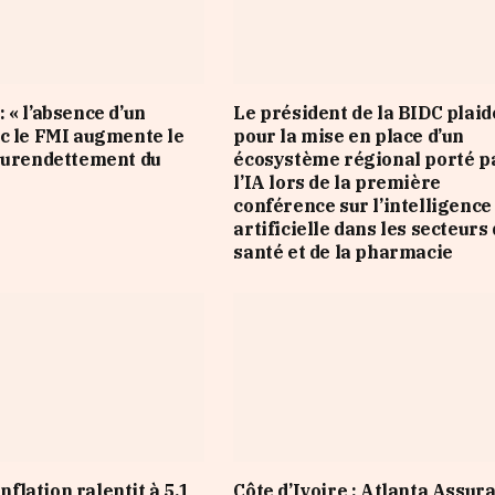
 « l’absence d’un
Le président de la BIDC plaid
c le FMI augmente le
pour la mise en place d’un
surendettement du
écosystème régional porté p
l’IA lors de la première
conférence sur l’intelligence
artificielle dans les secteurs 
santé et de la pharmacie
inflation ralentit à 5,1
Côte d’Ivoire : Atlanta Assur