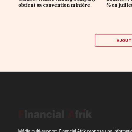
obtient sa convention minière
% en juille
AJOUT
Média multi-support, Financial Afrik propose une informatio