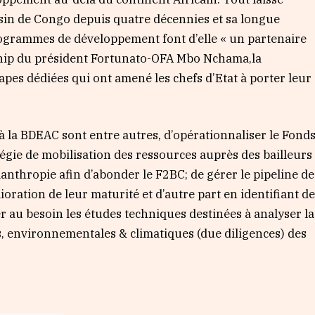
ssin de Congo depuis quatre décennies et sa longue
rogrammes de développement font d’elle « un partenaire
rship du président Fortunato-OFA Mbo Nchama,la
apes dédiées qui ont amené les chefs d’Etat à porter leur
à la BDEAC sont entre autres, d’opérationnaliser le Fond
tégie de mobilisation des ressources auprès des bailleurs
lanthropie afin d’abonder le F2BC; de gérer le pipeline de
lioration de leur maturité et d’autre part en identifiant d
er au besoin les études techniques destinées à analyser la
s, environnementales & climatiques (due diligences) des