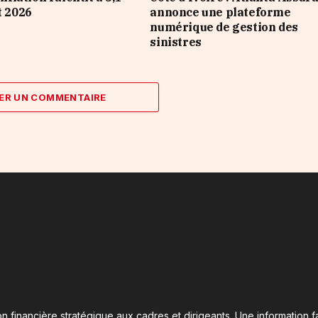
t 2026
annonce une plateforme
numérique de gestion des
sinistres
ER UN COMMENTAIRE
n financière stratégique aux cadres et dirigeants. Une information fa