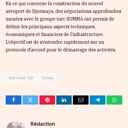
En ce qui concerne la construction du nouvel
aéroport de Djermaya, des négociations approfondies
menées avec le groupe turc SUMMA ont permis de
définir les principaux aspects techniques,
économiques et financiers de l’infrastructure.
L’objectif est de s’entendre rapidement sur un
protocole d’accord pour le démarrage des activités.
Sidi Ould Tah
Tchad
Facebook
Twitter
Pinterest
LinkedIn
Email
Telegram
Whats
Rédaction