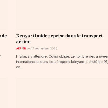
tude
Kenya : timide reprise dans le transport
aérien
AÉRIEN
17 septembre, 2020
r
Il fallait s’y attendre, Covid oblige. Le nombre des arrivée
internationales dans les aéroports kényans a chuté de 9
en…