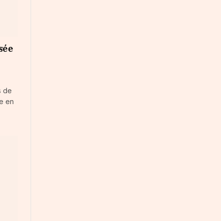
sée
s de
ne en