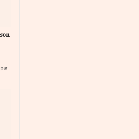
 son
 par