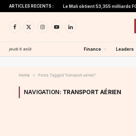
ARTICLES RECENTS :
Facebook
X
Instagram
YouTube
LinkedIn
(Twitter)
jeudi 6 août
Finance
Leaders
Home
»
Posts Tagged "transport aérien"
NAVIGATION:
TRANSPORT AÉRIEN