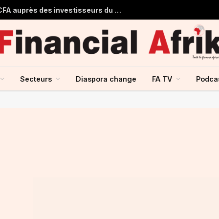
Le Mali obtient 53,355 milliards FCFA auprès des investisseurs du marché financier de l’UMOA
Secteurs
Diaspora change
FA TV
Podca