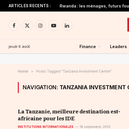
ARTICLES RECENTS :
Rwanda : les ménages, futurs four
Facebook
X
Instagram
YouTube
LinkedIn
(Twitter)
jeudi 6 août
Finance
Leaders
Home
»
Posts Tagged "Tanzania Investment Centre"
NAVIGATION:
TANZANIA INVESTMENT
La Tanzanie, meilleure destination est-
africaine pour les IDE
INSTITUTIONS INTERNATIONALES
18 septembre, 2013