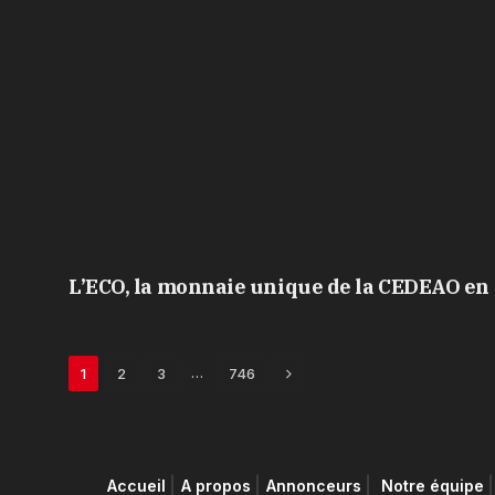
L’ECO, la monnaie unique de la CEDEAO en 
Next
…
1
2
3
746
Accueil
A propos
Annonceurs
Notre équipe