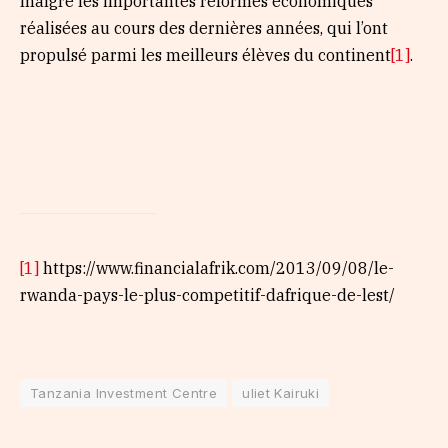
malgré les importantes réformes économiques
réalisées au cours des dernières années, qui l’ont
propulsé parmi les meilleurs élèves du continent
[1]
.
[1]
https://www.financialafrik.com/2013/09/08/le-
rwanda-pays-le-plus-competitif-dafrique-de-lest/
Tanzania Investment Centre
uliet Kairuki