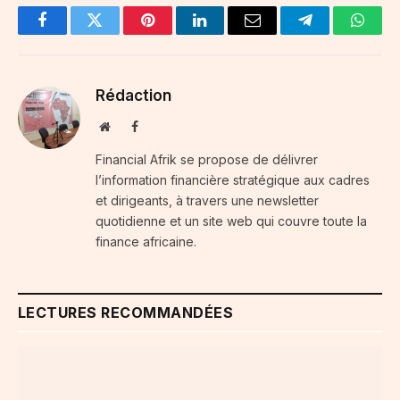
Facebook
Twitter
Pinterest
LinkedIn
Email
Telegram
Whats
Rédaction
Website
Facebook
Financial Afrik se propose de délivrer
l’information financière stratégique aux cadres
et dirigeants, à travers une newsletter
quotidienne et un site web qui couvre toute la
finance africaine.
LECTURES RECOMMANDÉES