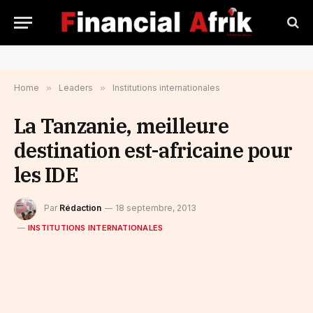
Home
»
Leaders
»
Institutions internationales
La Tanzanie, meilleure
destination est-africaine pour
les IDE
Par
Rédaction
18 septembre, 2013
INSTITUTIONS INTERNATIONALES