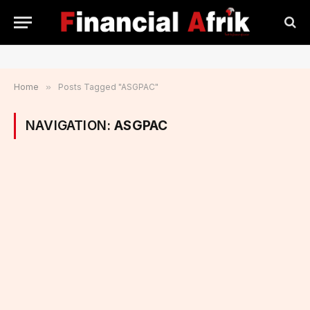
Home
»
Posts Tagged "ASGPAC"
NAVIGATION:
ASGPAC