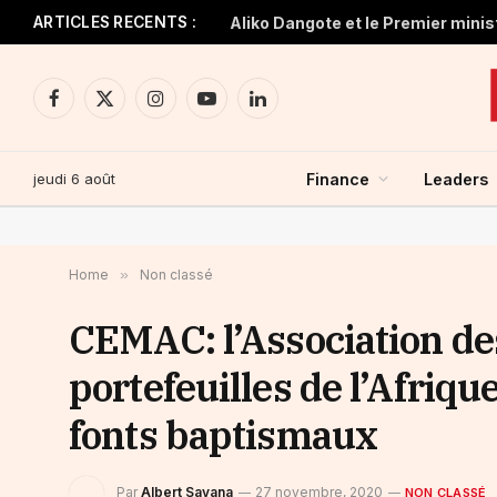
ARTICLES RECENTS :
Facebook
X
Instagram
YouTube
LinkedIn
(Twitter)
jeudi 6 août
Finance
Leaders
Home
»
Non classé
CEMAC: l’Association des
portefeuilles de l’Afriq
fonts baptismaux
Par
Albert Savana
27 novembre, 2020
NON CLASSÉ