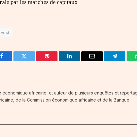
rale par les marchés de capitaux.
rvest
Facebook
Twitter
Pinterest
LinkedIn
Email
Telegram
e économique africaine et auteur de plusieurs enquêtes et reportag
fricaine, de la Commission économique africaine et de la Banque