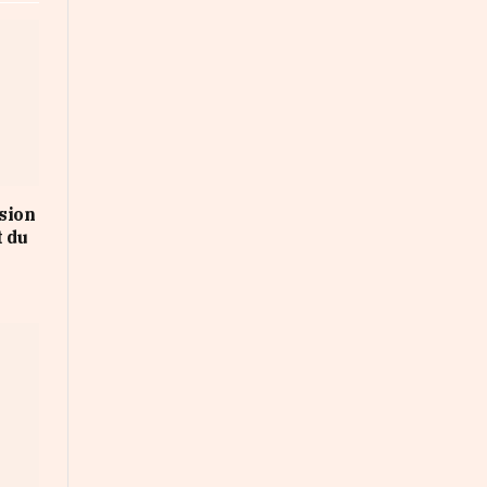
sion
 du