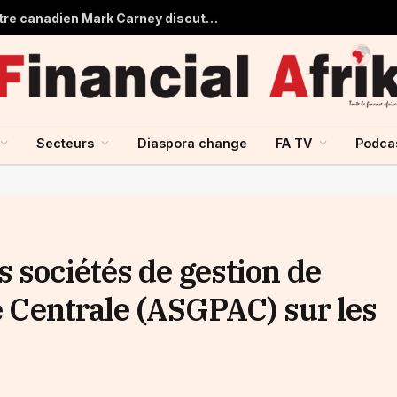
Aliko Dangote et le Premier ministre canadien Mark Carney discutent du renforcement des échanges entre le Canada et l’Afrique
Secteurs
Diaspora change
FA TV
Podca
 sociétés de gestion de
ue Centrale (ASGPAC) sur les