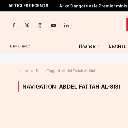
ARTICLES RECENTS :
Facebook
X
Instagram
YouTube
LinkedIn
(Twitter)
jeudi 6 août
Finance
Leaders
Home
»
Posts Tagged "Abdel Fattah Al-Sisi"
NAVIGATION:
ABDEL FATTAH AL-SISI