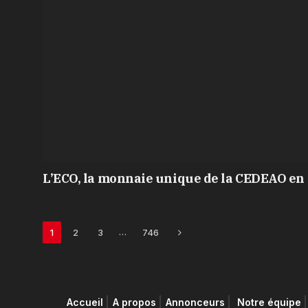
L’ECO, la monnaie unique de la CEDEAO en 
Next
…
1
2
3
746
Accueil
A propos
Annonceurs
Notre équipe