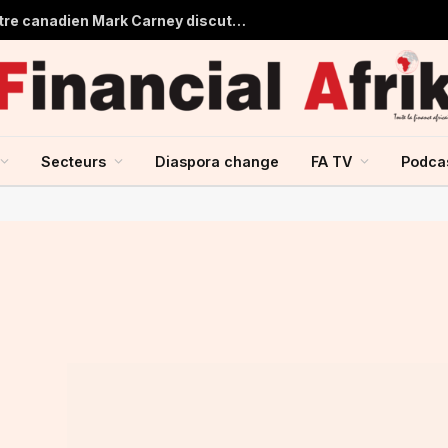
Aliko Dangote et le Premier ministre canadien Mark Carney discutent du renforcement des échanges entre le Canada et l’Afrique
Secteurs
Diaspora change
FA TV
Podca