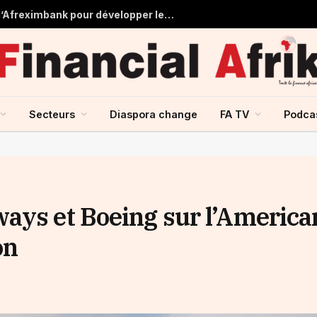
Tchad : près de 125 millions USD d’Afreximbank pour développer les infrastructures et le commerce
Secteurs
Diaspora change
FA TV
Podca
ays et Boeing sur l’America
on