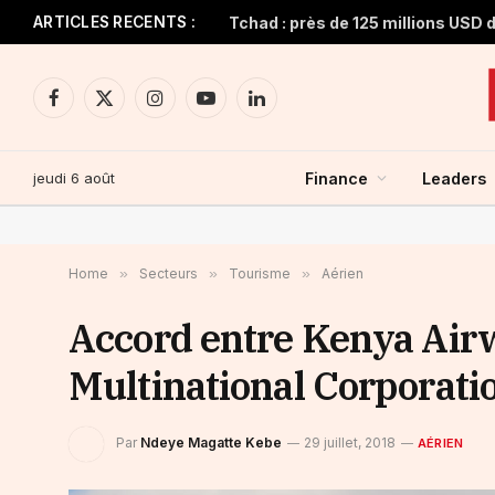
ARTICLES RECENTS :
Facebook
X
Instagram
YouTube
LinkedIn
(Twitter)
jeudi 6 août
Finance
Leaders
Home
»
Secteurs
»
Tourisme
»
Aérien
Accord entre Kenya Airw
Multinational Corporati
Par
Ndeye Magatte Kebe
29 juillet, 2018
AÉRIEN