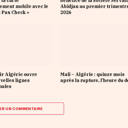
 la carte
bénéfice de la société Servai
ement mobile avec le
Abidjan au premier trimestr
« Pax Check »
2026
Air Algérie ouvre
Mali – Algérie : quinze mois
velles lignes
après la rupture, l’heure du 
nales
ER UN COMMENTAIRE