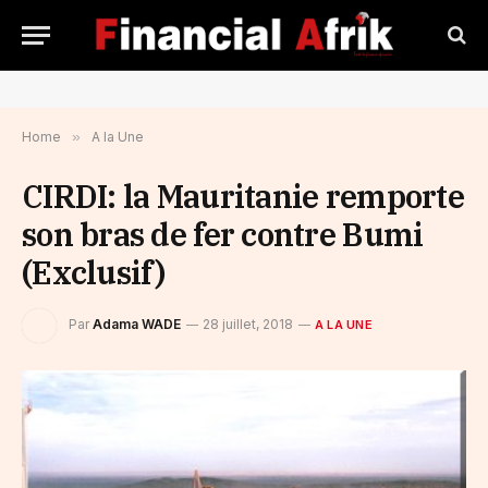
Home
»
A la Une
CIRDI: la Mauritanie remporte
son bras de fer contre Bumi
(Exclusif)
Par
Adama WADE
28 juillet, 2018
A LA UNE