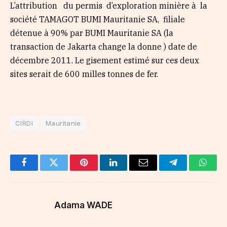
L’attribution du permis d’exploration minière à la
société TAMAGOT BUMI Mauritanie SA,
filiale
détenue à 90% par BUMI Mauritanie SA (la
transaction de Jakarta change la donne ) date de
décembre 2011. Le gisement estimé sur ces deux
sites serait de 600 milles tonnes de fer.
CIRDI
Mauritanie
Facebook
Twitter
Pinterest
LinkedIn
Email
Telegram
Whats
Adama WADE