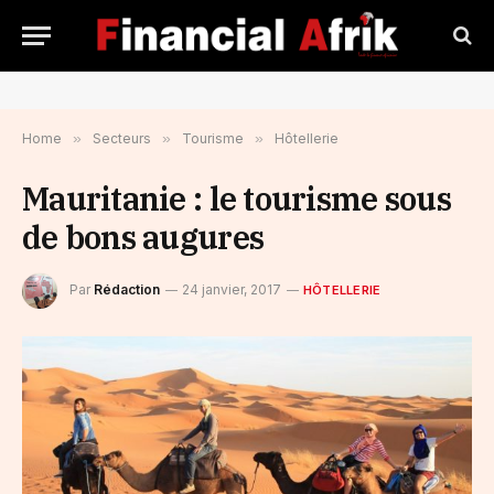
Home
»
Secteurs
»
Tourisme
»
Hôtellerie
Mauritanie : le tourisme sous
de bons augures
Par
Rédaction
24 janvier, 2017
HÔTELLERIE