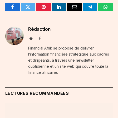
Facebook
Twitter
Pinterest
LinkedIn
Email
Telegram
Whats
Rédaction
Website
Facebook
Financial Afrik se propose de délivrer
l’information financière stratégique aux cadres
et dirigeants, à travers une newsletter
quotidienne et un site web qui couvre toute la
finance africaine.
LECTURES RECOMMANDÉES