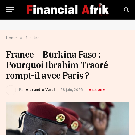
Home
»
A la Une
France – Burkina Faso :
Pourquoi Ibrahim Traoré
rompt-il avec Paris ?
Par
Alexandre Varel
28 juin, 2026
A LA UNE