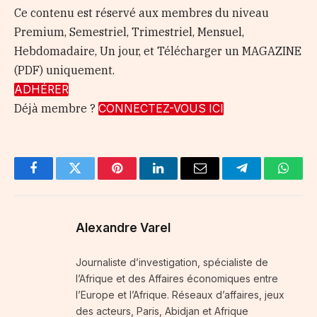
Ce contenu est réservé aux membres du niveau
Premium, Semestriel, Trimestriel, Mensuel,
Hebdomadaire, Un jour, et Télécharger un MAGAZINE
(PDF) uniquement.
ADHÉRER
Déjà membre ?
CONNECTEZ-VOUS ICI
Facebook
Twitter
Pinterest
LinkedIn
Email
Telegram
Whats
Alexandre Varel
Journaliste d’investigation, spécialiste de
l’Afrique et des Affaires économiques entre
l’Europe et l’Afrique. Réseaux d’affaires, jeux
des acteurs, Paris, Abidjan et Afrique