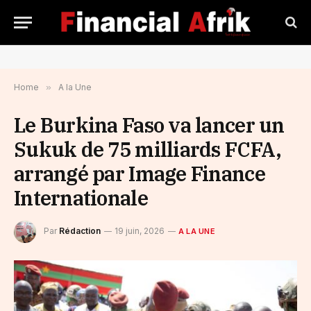
Home
»
A la Une
Le Burkina Faso va lancer un
Sukuk de 75 milliards FCFA,
arrangé par Image Finance
Internationale
Par
Rédaction
19 juin, 2026
A LA UNE