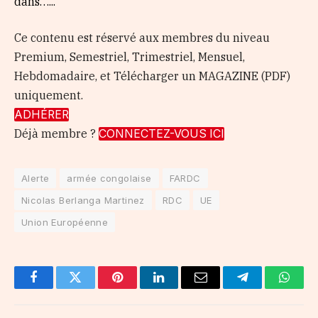
dans…...
Ce contenu est réservé aux membres du niveau
Premium, Semestriel, Trimestriel, Mensuel,
Hebdomadaire, et Télécharger un MAGAZINE (PDF)
uniquement.
ADHÉRER
Déjà membre ?
CONNECTEZ-VOUS ICI
Alerte
armée congolaise
FARDC
Nicolas Berlanga Martinez
RDC
UE
Union Européenne
Facebook
Twitter
Pinterest
LinkedIn
Email
Telegram
Whats