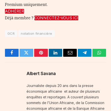
Premium uniquement.
ADHÉRER
Déjà membre ?
CONNECTEZ-VOUS ICI
GCR
notation financière
Facebook
Twitter
Pinterest
LinkedIn
Email
Telegram
Whats
Albert Savana
Journaliste depuis 20 ans dans la presse
économique africaine et auteur de plusieurs
enquêtes et reportages. A couvert plusieurs
sommets de l’Union Africaine, de la Commission
économique africaine et de la Banque Africaine