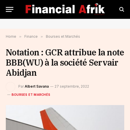
Home
»
Finance
»
Bourses et Marchés
Notation : GCR attribue la note
BBB(WU) à la société Servair
Abidjan
Par
Albert Savana
27 septembre, 2022
BOURSES ET MARCHÉS