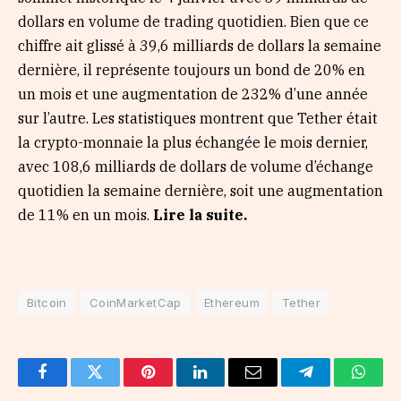
dollars en volume de trading quotidien. Bien que ce
chiffre ait glissé à 39,6 milliards de dollars la semaine
dernière, il représente toujours un bond de 20% en
un mois et une augmentation de 232% d’une année
sur l’autre. Les statistiques montrent que Tether était
la crypto-monnaie la plus échangée le mois dernier,
avec 108,6 milliards de dollars de volume d’échange
quotidien la semaine dernière, soit une augmentation
de 11% en un mois.
Lire la suite.
Bitcoin
CoinMarketCap
Ethereum
Tether
Facebook
Twitter
Pinterest
LinkedIn
Email
Telegram
Whats