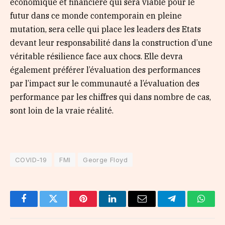
economique et financière qui sera viable pour le
futur dans ce monde contemporain en pleine
mutation, sera celle qui place les leaders des Etats
devant leur responsabilité dans la construction d’une
véritable résilience face aux chocs. Elle devra
également préférer l’évaluation des performances
par l’impact sur le communauté a l’évaluation des
performance par les chiffres qui dans nombre de cas,
sont loin de la vraie réalité.
COVID-19
FMI
George Floyd
Facebook
Twitter
Pinterest
LinkedIn
Email
Telegram
Whats