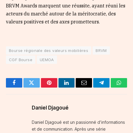
BRVM Awards marquent une réussite, ayant réuni les
acteurs du marché autour de la méritocratie, des
valeurs positives et des axes prometteurs.
Bourse régionale des valeurs mobilières
BRVM
CGF Bourse
UEMOA
Facebook
Twitter
Pinterest
LinkedIn
Email
Telegram
Whats
Daniel Djagoué
Daniel Djagoué est un passionné d’informations
et de communication. Après une série