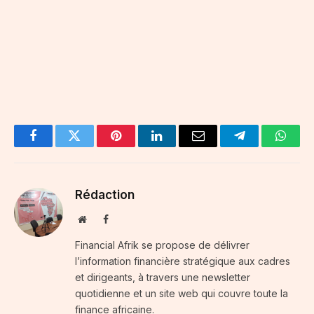
Facebook
Twitter
Pinterest
LinkedIn
Email
Telegram
Whats
Rédaction
Website
Facebook
Financial Afrik se propose de délivrer
l’information financière stratégique aux cadres
et dirigeants, à travers une newsletter
quotidienne et un site web qui couvre toute la
finance africaine.