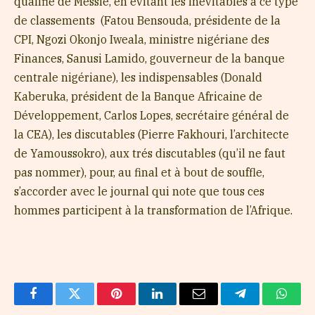
qualifié de Messie, en évitant les inévitables à ce type
de classements (Fatou Bensouda, présidente de la
CPI, Ngozi Okonjo Iweala, ministre nigériane des
Finances, Sanusi Lamido, gouverneur de la banque
centrale nigériane), les indispensables (Donald
Kaberuka, président de la Banque Africaine de
Développement, Carlos Lopes, secrétaire général de
la CEA), les discutables (Pierre Fakhouri, l’architecte
de Yamoussokro), aux trés discutables (qu’il ne faut
pas nommer), pour, au final et à bout de souffle,
s’accorder avec le journal qui note que tous ces
hommes participent à la transformation de l’Afrique.
Facebook
Twitter
Pinterest
LinkedIn
Email
Telegram
Whats