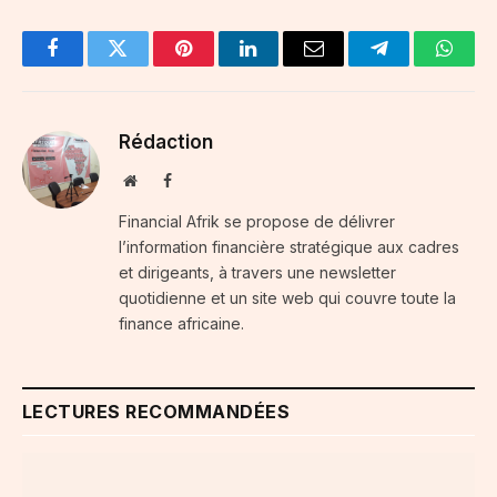
Facebook
Twitter
Pinterest
LinkedIn
Email
Telegram
Whats
Rédaction
Website
Facebook
Financial Afrik se propose de délivrer
l’information financière stratégique aux cadres
et dirigeants, à travers une newsletter
quotidienne et un site web qui couvre toute la
finance africaine.
LECTURES RECOMMANDÉES