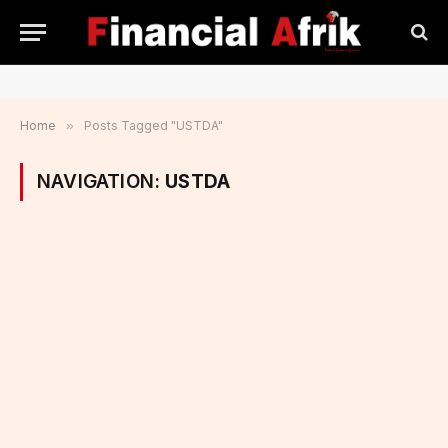
Home
»
Posts Tagged "USTDA"
NAVIGATION:
USTDA