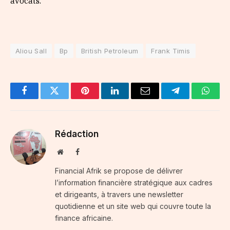
avocats.
Aliou Sall
Bp
British Petroleum
Frank Timis
Facebook
Twitter
Pinterest
LinkedIn
Email
Telegram
Whats
Rédaction
Website
Facebook
Financial Afrik se propose de délivrer
l’information financière stratégique aux cadres
et dirigeants, à travers une newsletter
quotidienne et un site web qui couvre toute la
finance africaine.