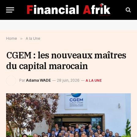
Home
»
A la Une
CGEM : les nouveaux maîtres
du capital marocain
Par
Adama WADE
28 juin, 2026
A LA UNE