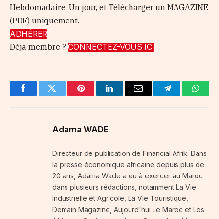
Hebdomadaire, Un jour, et Télécharger un MAGAZINE
(PDF) uniquement.
ADHÉRER
Déjà membre ?
CONNECTEZ-VOUS ICI
Facebook
Twitter
Pinterest
LinkedIn
Email
Telegram
Whats
Adama WADE
Directeur de publication de Financial Afrik. Dans
la presse économique africaine depuis plus de
20 ans, Adama Wade a eu à exercer au Maroc
dans plusieurs rédactions, notamment La Vie
Industrielle et Agricole, La Vie Touristique,
Demain Magazine, Aujourd'hui Le Maroc et Les