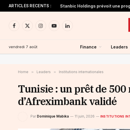
ARTICLES RECENTS :
Facebook
X
Instagram
YouTube
LinkedIn
(Twitter)
vendredi 7 août
Finance
Leaders
Home
»
Leaders
»
Institutions internationales
Tunisie : un prêt de 500 
d’Afreximbank validé
Par
Dominique Mabika
11 juin, 2026
INSTITUTIONS I