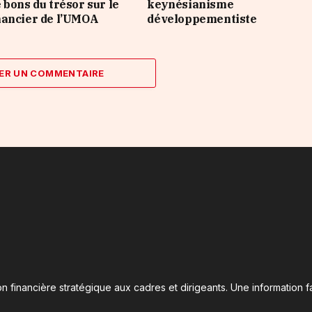
 bons du trésor sur le
keynésianisme
nancier de l’UMOA
développementiste
ER UN COMMENTAIRE
n financière stratégique aux cadres et dirigeants. Une information fa