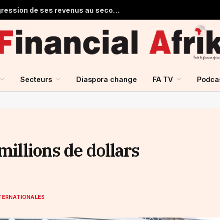
Stanbic Holdings prévoit une progression de ses revenus au second semestre grâce à la reprise du crédit
Secteurs
Diaspora change
FA TV
Podca
millions de dollars
NTERNATIONALES