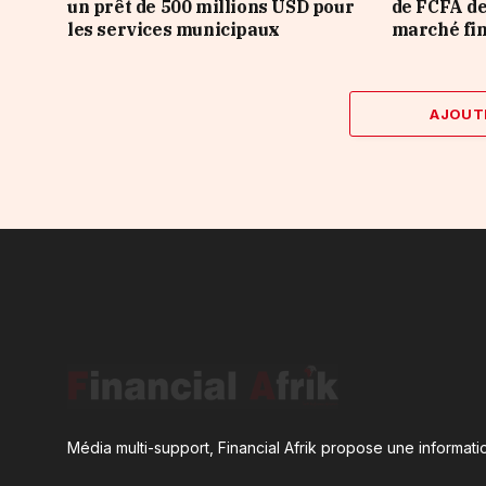
un prêt de 500 millions USD pour
de FCFA de
les services municipaux
marché fi
AJOUT
Média multi-support, Financial Afrik propose une informatio