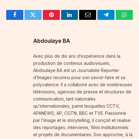
Facebook
Twitter
Pinterest
LinkedIn
Email
Telegram
Whats
Abdoulaye BA
Avec plus de dix ans d’expérience dans la
production de contenus audiovisuels,
Abdoulaye BA est un Journaliste Reporter
d’Images reconnu pour son savoir-faire et sa
polyvalence. Il a collaboré avec de nombreuses
télévisions, agences de presse et structures de
communication, tant nationales
qu’internationales, parmi lesquelles CCTV,
APANEWS, AP, CGTN, BBC et TVE. Passionné
par l’image et le storytelling, il conçoit et réalise
des reportages, interviews, films institutionnels
et projets de documentaires. Son approche, à la