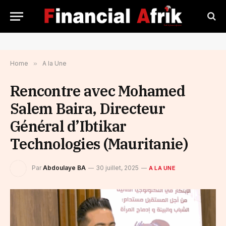
Home
»
A la Une
Rencontre avec Mohamed
Salem Baira, Directeur
Général d’Ibtikar
Technologies (Mauritanie)
Par
Abdoulaye BA
30 juillet, 2025
A LA UNE