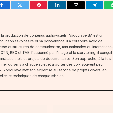
Facebook
Twitter
Pinterest
LinkedIn
Email
Telegram
 la production de contenus audiovisuels, Abdoulaye BA est un
our son savoir-faire et sa polyvalence. Il a collaboré avec de
se et structures de communication, tant nationales qu’international
N, BBC et TVE. Passionné par l’image et le storytelling, il conçoit
 institutionnels et projets de documentaires. Son approche, à la fois
nner du sens à chaque sujet et à porter des voix souvent peu
ux, Abdoulaye met son expertise au service de projets divers, en
urelles et techniques de chaque mission.