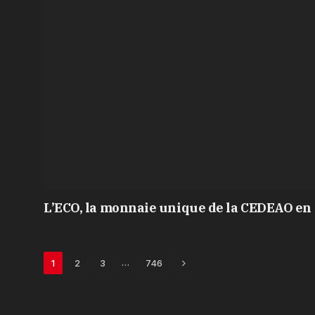
L’ECO, la monnaie unique de la CEDEAO en 
Next
…
1
2
3
746