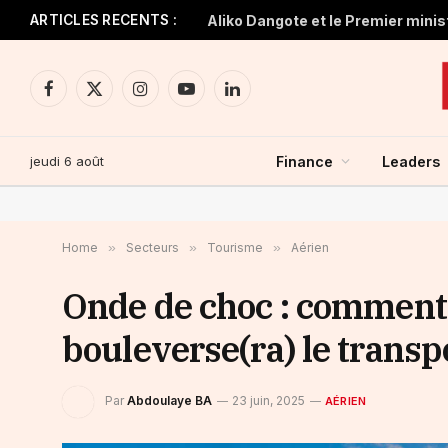
ARTICLES RECENTS :
Facebook
X
Instagram
YouTube
LinkedIn
(Twitter)
jeudi 6 août
Finance
Leaders
Home
»
Secteurs
»
Tourisme
»
Aérien
Onde de choc : comment 
bouleverse(ra) le transp
Par
Abdoulaye BA
23 juin, 2025
AÉRIEN