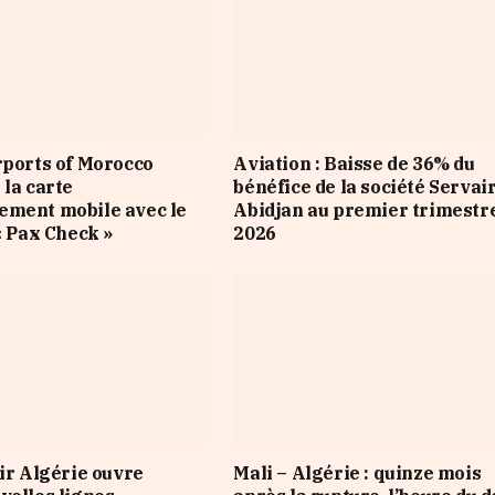
rports of Morocco
Aviation : Baisse de 36% du
 la carte
bénéfice de la société Servai
ement mobile avec le
Abidjan au premier trimestr
« Pax Check »
2026
Air Algérie ouvre
Mali – Algérie : quinze mois