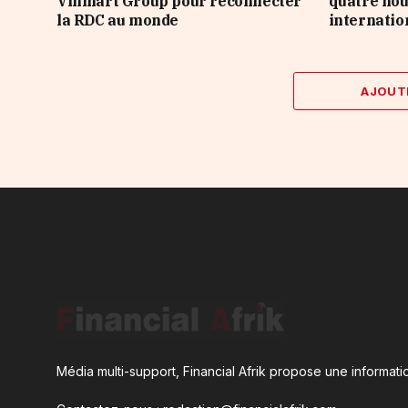
Vinmart Group pour reconnecter
quatre nou
la RDC au monde
internatio
AJOUT
Média multi-support, Financial Afrik propose une informatio