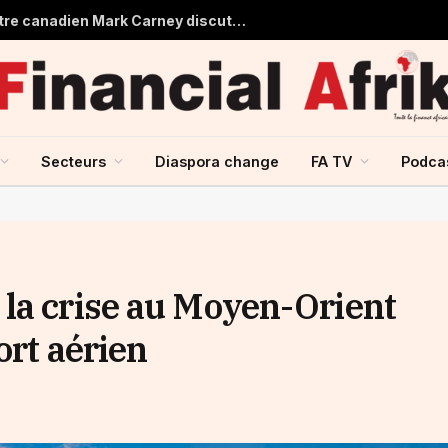
Aliko Dangote et le Premier ministre canadien Mark Carney discutent du renforcement des échanges entre le Canada et l’Afrique
Secteurs
Diaspora change
FA TV
Podca
la crise au Moyen-Orient
ort aérien