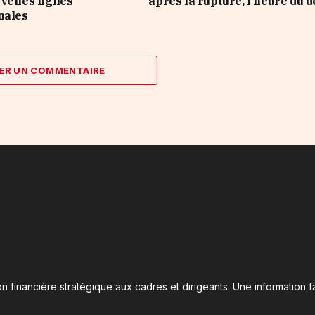
velles lignes
après la rupture, l’heure du 
nales
ER UN COMMENTAIRE
n financière stratégique aux cadres et dirigeants. Une information fa