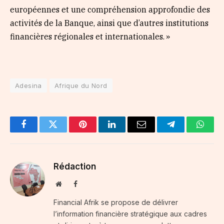
européennes et une compréhension approfondie des
activités de la Banque, ainsi que d’autres institutions
financières régionales et internationales. »
Adesina
Afrique du Nord
Facebook
Twitter
Pinterest
LinkedIn
Email
Telegram
Whats
Rédaction
Website
Facebook
Financial Afrik se propose de délivrer
l’information financière stratégique aux cadres