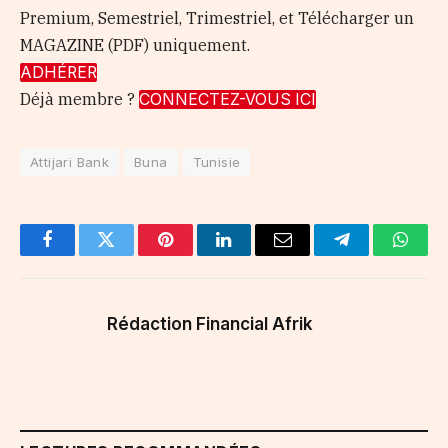
Premium, Semestriel, Trimestriel, et Télécharger un
MAGAZINE (PDF) uniquement.
ADHÉRER
Déjà membre ?
CONNECTEZ-VOUS ICI
Attijari Bank
Buna
Tunisie
Facebook
Twitter
Pinterest
LinkedIn
Email
Telegram
Whats
Rédaction Financial Afrik