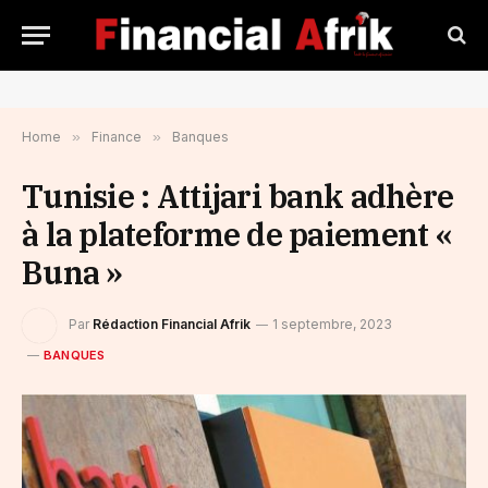
Home
»
Finance
»
Banques
Tunisie : Attijari bank adhère
à la plateforme de paiement «
Buna »
Par
Rédaction Financial Afrik
1 septembre, 2023
BANQUES