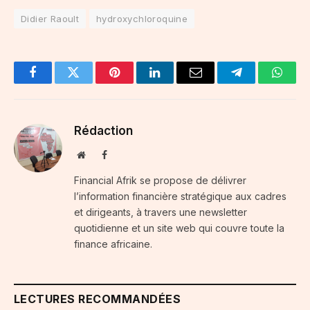
Didier Raoult
hydroxychloroquine
Facebook
Twitter
Pinterest
LinkedIn
Email
Telegram
Whats
Rédaction
Website
Facebook
Financial Afrik se propose de délivrer
l’information financière stratégique aux cadres
et dirigeants, à travers une newsletter
quotidienne et un site web qui couvre toute la
finance africaine.
LECTURES RECOMMANDÉES