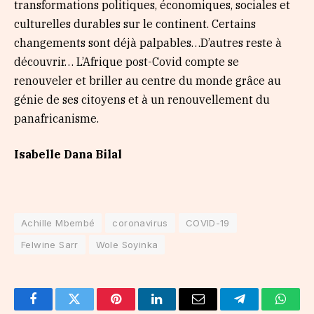
transformations politiques, économiques, sociales et
culturelles durables sur le continent. Certains
changements sont déjà palpables…D’autres reste à
découvrir… L’Afrique post-Covid compte se
renouveler et briller au centre du monde grâce au
génie de ses citoyens et à un renouvellement du
panafricanisme.
Isabelle Dana Bilal
Achille Mbembé
coronavirus
COVID-19
Felwine Sarr
Wole Soyinka
Facebook
Twitter
Pinterest
LinkedIn
Email
Telegram
Whats