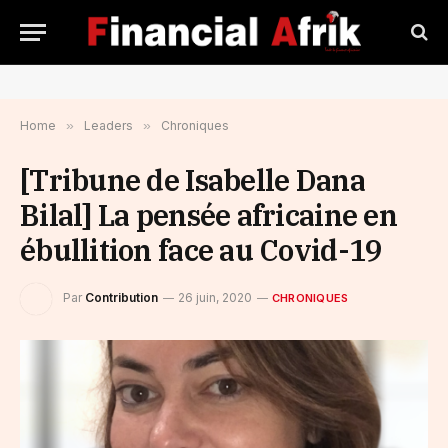
Home
»
Leaders
»
Chroniques
[Tribune de Isabelle Dana
Bilal] La pensée africaine en
ébullition face au Covid-19
Par
Contribution
26 juin, 2020
CHRONIQUES